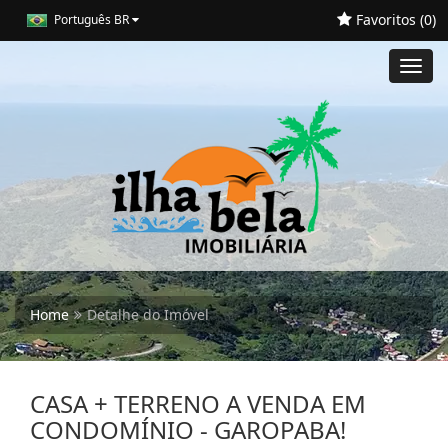
Favoritos (
0
)
Português BR
Toggl
navig
Home
Detalhe do Imóvel
CASA + TERRENO A VENDA EM
CONDOMÍNIO - GAROPABA!