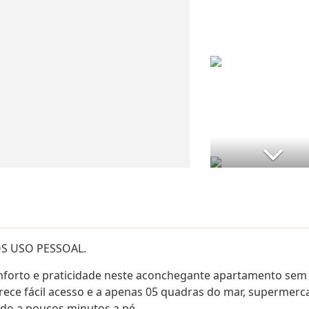
S USO PESSOAL.
nforto e praticidade neste aconchegante apartamento sem
erece fácil acesso e a apenas 05 quadras do mar, supermerc
tudo a poucos minutos a pé.