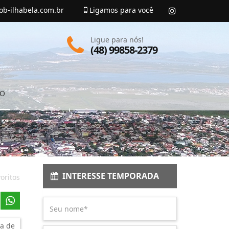
ob-ilhabela.com.br
Ligamos para você
Ligue para nós!
(48) 99858-2379
TO
INTERESSE TEMPORADA
oritos
a de