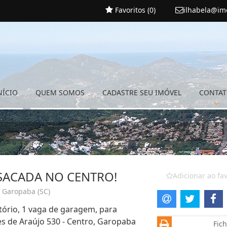
Favoritos (
0
)
ilhabela@im
NÍCIO
QUEM SOMOS
CADASTRE SEU IMÓVEL
CONTA
SACADA NO CENTRO!
Adicionar ao fav
- Garopaba (SC)
tório, 1 vaga de garagem, para
es de Araújo 530 - Centro, Garopaba
Fich