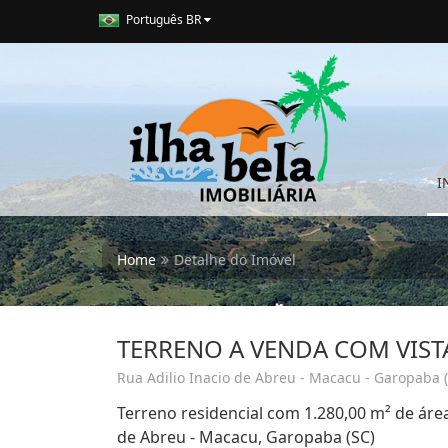
Português BR
I
Home
Detalhe do Imóvel
TERRENO A VENDA COM VIST
Rua Adilio Inacio de Abreu - Macacu - Garopaba 
Terreno residencial com 1.280,00 m² de área 
de Abreu - Macacu, Garopaba (SC)