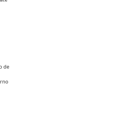
a
o de
erno