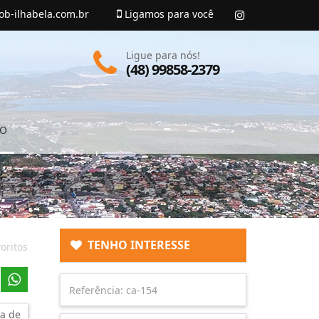
ob-ilhabela.com.br
Ligamos para você
Ligue para nós!
(48) 99858-2379
TO
TENHO INTERESSE
oritos
a de