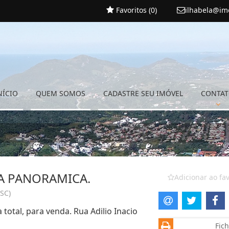
Favoritos (
0
)
ilhabela@im
NÍCIO
QUEM SOMOS
CADASTRE SEU IMÓVEL
CONTA
A PANORAMICA.
Adicionar ao fav
(SC)
total, para venda. Rua Adilio Inacio
Fich