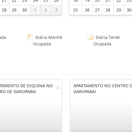
21
22
23
24
25
26
18
19
20
21
22
23
28
29
30
1
2
3
25
26
27
28
29
30
ada
Diária Manhã
Diária Tarde
Ocupada
Ocupada
TAMENTO DE ESQUINA NO
APARTAMENTO NO CENTRO 
RO DE GAROPABA!
GAROPABA!