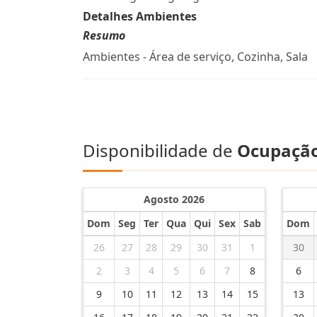
Detalhes Ambientes
Resumo
Ambientes - Área de serviço, Cozinha, Sala
Disponibilidade de
Ocupaçã
Agosto 2026
Dom
Seg
Ter
Qua
Qui
Sex
Sab
Dom
26
27
28
29
30
31
1
30
2
3
4
5
6
7
8
6
9
10
11
12
13
14
15
13