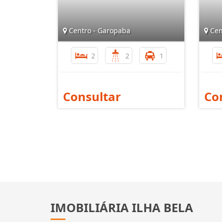
Centro - Garopaba
Cen
2
2
1
Consultar
Co
IMOBILIÁRIA ILHA BELA