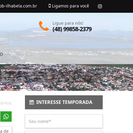
ob-ilhabela.com.br
Ligamos para você
Ligue para nós!
(48) 99858-2379
TO
INTERESSE TEMPORADA
oritos
a de