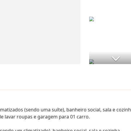
matizados (sendo uma suíte), banheiro social, sala e cozin
e lavar roupas e garagem para 01 carro.
endo um climatizado), banheiro social, sala e cozinha