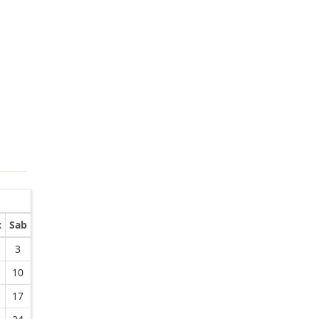
x
Sab
3
10
17