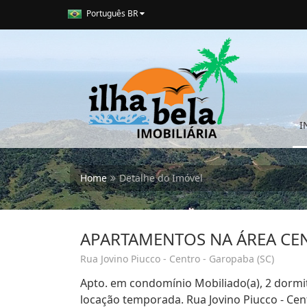
Português BR
I
Home
Detalhe do Imóvel
APARTAMENTOS NA ÁREA CE
Rua Jovino Piucco - Centro - Garopaba (SC)
Apto. em condomínio Mobiliado(a), 2 dormi
locação temporada. Rua Jovino Piucco - Cen