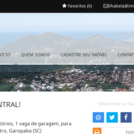
Favoritos (
0
)
ilhabela@im
NÍCIO
QUEM SOMOS
CADASTRE SEU IMÓVEL
CONTA
NTRAL!
Adicionar ao fav
tórios, 1 vaga de garagem, para
tro, Garopaba (SC)
Fich