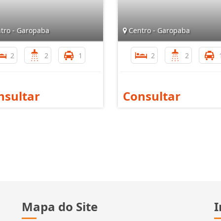
tro - Garopaba
Centro - Garopaba
2
2
1
2
2
nsultar
Consultar
Mapa do Site
I