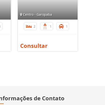
Centro - Garopaba
1
2
1
1
Consultar
nformações de Contato