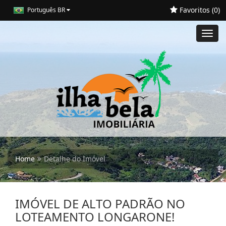
Favoritos (
0
)
Português BR
Toggl
navig
Home
Detalhe do Imóvel
IMÓVEL DE ALTO PADRÃO NO
LOTEAMENTO LONGARONE!