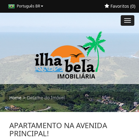
Favoritos (
0
)
Português BR
Toggl
navig
Home
Detalhe do Imóvel
APARTAMENTO NA AVENIDA
PRINCIPAL!