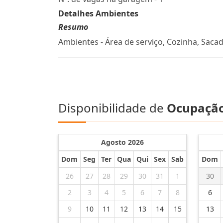
Detalhes Ambientes
Resumo
Ambientes - Área de serviço, Cozinha, Sacad
Disponibilidade de
Ocupaçã
Agosto 2026
Dom
Seg
Ter
Qua
Qui
Sex
Sab
Dom
26
27
28
29
30
31
1
30
2
3
4
5
6
7
8
6
9
10
11
12
13
14
15
13