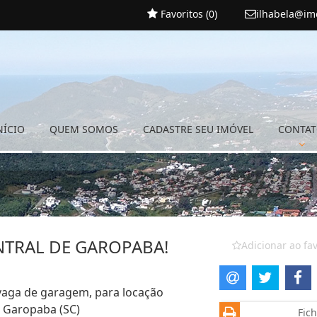
Favoritos (
0
)
ilhabela@im
NÍCIO
QUEM SOMOS
CADASTRE SEU IMÓVEL
CONTA
NTRAL DE GAROPABA!
Adicionar ao fav
 vaga de garagem, para locação
, Garopaba (SC)
Fich