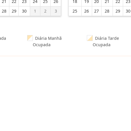
21
22
23
24
25
26
18
19
20
21
22
23
28
29
30
1
2
3
25
26
27
28
29
30
ada
Diária Manhã
Diária Tarde
Ocupada
Ocupada