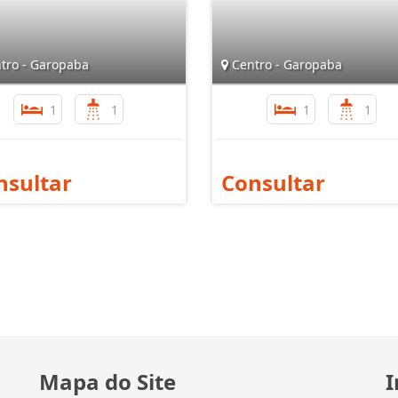
tro - Garopaba
Centro - Garopaba
1
1
1
1
nsultar
Consultar
Mapa do Site
I