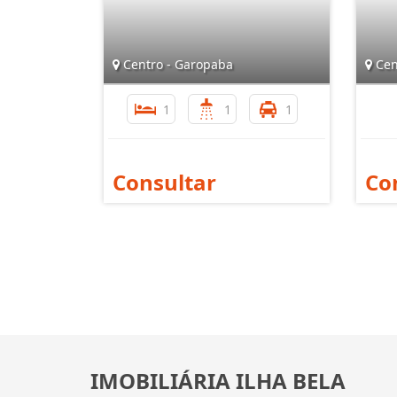
Centro - Garopaba
Cen
1
1
1
Consultar
Co
IMOBILIÁRIA ILHA BELA