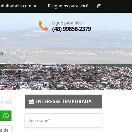
ob-ilhabela.com.br
Ligamos para você
Ligue para nós!
(48) 99858-2379
TO
INTERESSE TEMPORADA
oritos
a de