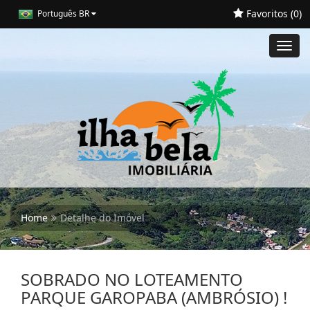
Favoritos (
0
)
Português BR
Toggl
navig
Home
Detalhe do Imóvel
SOBRADO NO LOTEAMENTO
PARQUE GAROPABA (AMBRÓSIO) !