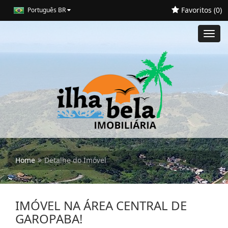
Favoritos (
0
)
Português BR
Toggl
navig
Home
Detalhe do Imóvel
IMÓVEL NA ÁREA CENTRAL DE
GAROPABA!