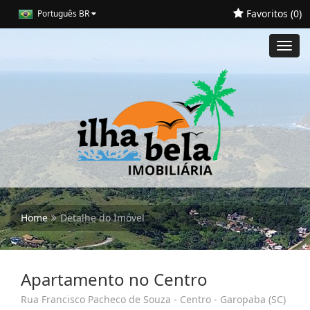
Favoritos (
0
)
Português BR
Toggl
navig
Home
Detalhe do Imóvel
Apartamento no Centro
Rua Francisco Pacheco de Souza - Centro - Garopaba (SC)