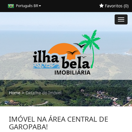
Favoritos (
0
)
Português BR
Toggl
navig
Home
Detalhe do Imóvel
IMÓVEL NA ÁREA CENTRAL DE
GAROPABA!