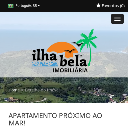
Favoritos (
0
)
Português BR
Toggl
navig
Home
Detalhe do Imóvel
APARTAMENTO PRÓXIMO AO
MAR!