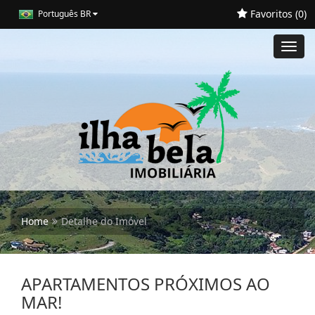
Favoritos (
0
)
Português BR
Toggl
navig
Home
Detalhe do Imóvel
APARTAMENTOS PRÓXIMOS AO
MAR!